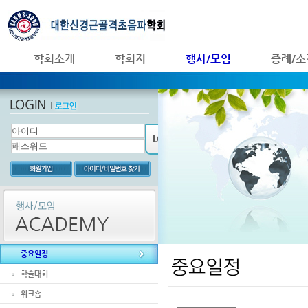
학회소개
학회지
행사/모임
증례/소
중요일정
학술대회
워크숍