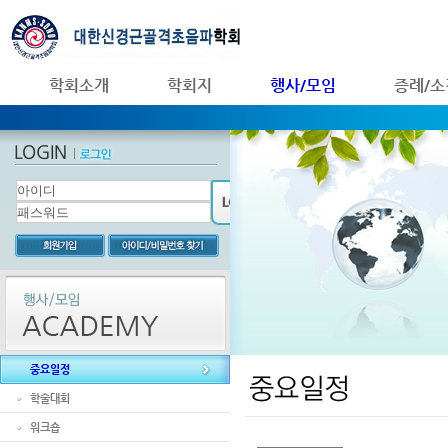
학회소개
학회지
행사/모임
증례/소
중요일정
학술대회
워크숍