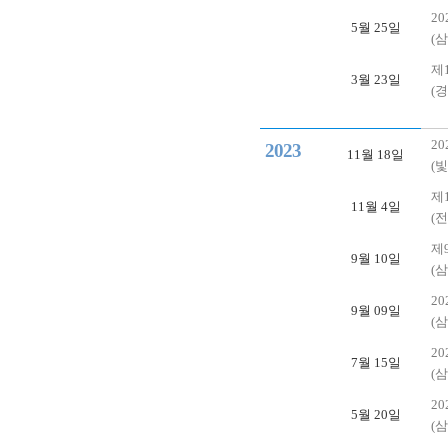
2
5월 25일
(
제
3월 23일
(
2
2023
11월 18일
(
제
11월 4일
(
제
9월 10일
(
2
9월 09일
(
2
7월 15일
(
2
5월 20일
(