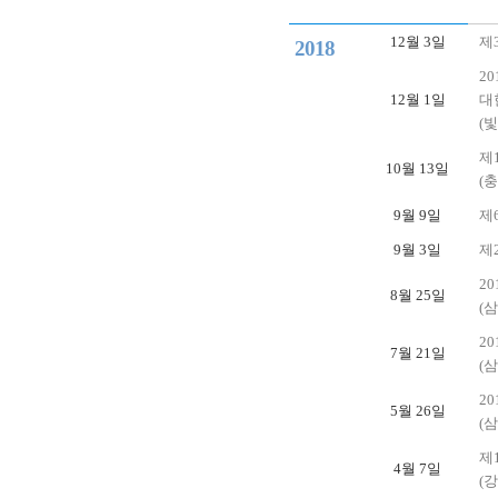
12월 3일
제
2018
2
12월 1일
대
(
제
10월 13일
(
9월 9일
제
9월 3일
제
2
8월 25일
(
2
7월 21일
(
2
5월 26일
(
제
4월 7일
(