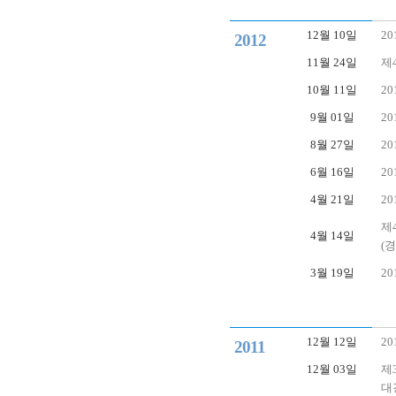
12월 10일
2
2012
11월 24일
제
10월 11일
2
9월 01일
2
8월 27일
2
6월 16일
2
4월 21일
2
제
4월 14일
(
3월 19일
2
12월 12일
2
2011
12월 03일
제
대