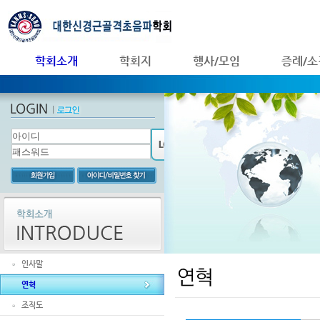
학회소개
학회지
행사/모임
증례/소
인사말
연혁
조직도