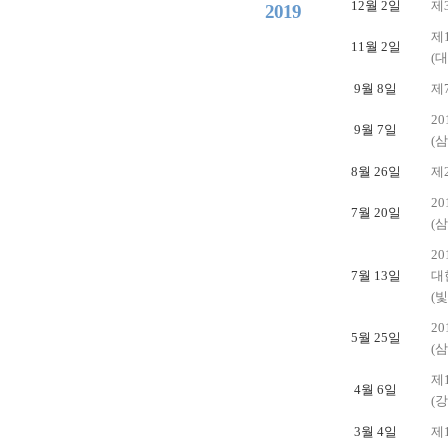
12월 2일
제
2019
제
11월 2일
(
9월 8일
제
2
9월 7일
(
8월 26일
제
2
7월 20일
(
2
7월 13일
대
(
2
5월 25일
(
제
4월 6일
(
3월 4일
제