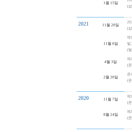
1월 15일
(
2
2021
11월 20일
(
제
11월 6일
빛
(
제
4월 3일
(
온
2월 20일
(
제
2020
11월 7일
(
제
8월 24일
(