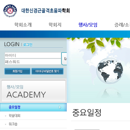
학회소개
학회지
행사/모임
증례/소
중요일정
학술대회
워크숍