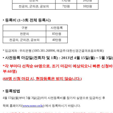
전문의
15만원
20만원
전공의, 군의관, 공보의
7만원
10만원
‣ 등록비 (1~3회 전체 등록시)
구분
사전등록
전문의
85만원
전공의, 군의관, 공보의
40만원
* 입금계좌 : 우리은행 (1005-381-268996, 예금주:대한신경근골격초음파학회)
‣ 사전등록 마감일(전회차 및 1회) : 2013년 4월 15일(월) ~ 5월 3일
*각 부마다 선착순 60명으로, 조기 마감이 예상되오니 빠른 신청바랍니다
부:60명)
(
60명 신청 마감 시, 현장등록은 받지 않습니다.
)
‣
등록방법
4월 15일(월)부터 5월 3일(금)까지 사전등록비를 참가자 실명으로 입금하신 후
www.sono.or.kr
학회 홈페이지(
) 에서 등록하시기 바랍니다.