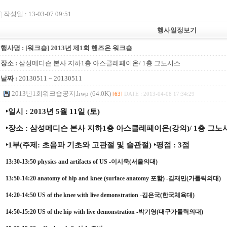
작성일 : 13-03-07 09:51
행사일정보기
행사명 : [워크숍] 2013년 제1회 핸즈온 워크숍
장소 :
삼성메디슨 본사 지하1층 아스클레페이온/ 1층 그노시스
날짜 :
20130511 ~ 20130511
2013년1회워크숍공지.hwp (64.0K)
[63]
DATE : 2013-04-08 17:34:29
‣일시
: 2013년 5월 11일 (토)
‣장소
: 삼성메디슨 본사 지하1층 아스클레페이온(강의)/ 1층 그노
‣1부(주제: 초음파 기초와 고관절 및 슬관절)
‣평점
: 3점
13:30-13:50 physics and artifacts of US -이시욱(서울의대)
13:50-14:20 anatomy of hip and knee (surface anatomy 포함) -김재민(가톨릭의대)
14:20-14:50 US of the knee with live demonstration -김은국(한국체육대)
14:50-15:20 US of the hip with live demonstration -박기영(대구가톨릭의대)