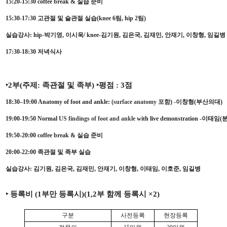
15:20-15:30
coffee break & 실습 준비
15:30-17:30 고관절 및 슬관절 실습(knee 6팀, hip 2팀)
실습강사: hip-박기영, 이시욱/ knee-김기원, 김은국, 김재민, 안재기, 이창형, 임길병
17:30-18:30 저녁식사
‣2부(주제: 족관절 및 족부)
‣평점
: 3점
18:30–19:00 Anatomy of foot and ankle:
(surface anatomy 포함
) -이창형(부산의대)
19:00-19:50 Normal
US findings of foot and ankle
with live demonstration -이
19:50-20:00 coffee break & 실습 준비
20:00-22:00 족관절 및 족부 실습
실습강사: 김기원, 김은국, 김재민, 안재기, 이창형, 이태임, 이호준, 임길병
‣ 등록비 (1부만 등록시)(1,2부 함께 등록시 ×2)
구분
사전등록
현장등록