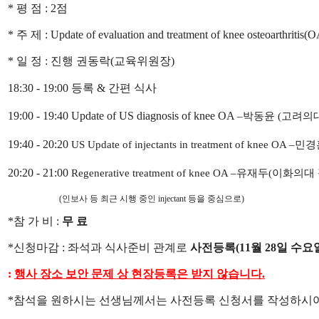
*
평 점
: 2
점
*
주 제
:
Update of evaluation and treatment of knee osteoarthritis(
*
일 정
:
진행 권동락
(
교육위원장
)
18:30 - 19:00
등록
&
간편 식사
19:00 - 19:40 Update of US diagnosis of knee OA
–
박동윤
(
고려의
19:40 - 20:20
US Update of injectants in treatment of knee OA
–
민경
20:20 - 21:00
Regenerative treatment of knee OA
–
유재두
(
이화의대
(
인보사 등 최근 시행 중인
injectant
등을 중심으로
)
*
참 가 비
:
무 료
*
신청마감
:
좌석과 식사준비 관계로
사전등록
(11
월
28
일 수요
:
행사 장소 보안 문제 상 현장등록은 받지 않습니다
.
*
참석을 원하시는 선생님께서는 사전등록 신청서를 작성하시