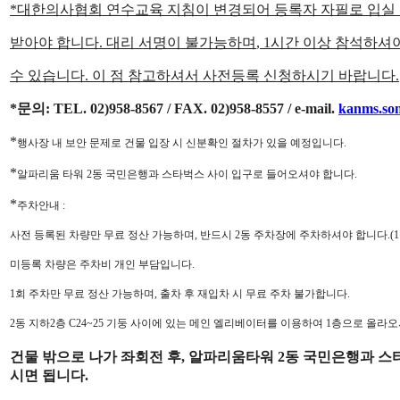
*
대한의사협회 연수교육 지침이 변경되어 등록자 자필로 입실
받아야 합니다
.
대리 서명이 불가능하며
, 1
시간 이상 참석하셔
수 있습니다
.
이 점 참고하셔서 사전등록 신청하시기 바랍니다
.
*
문의
: TEL. 02)958-8567 / FAX. 02)958-8557 / e-mail.
kanms.so
*
행사장 내 보안 문제로 건물 입장 시 신분확인 절차가 있을 예정입니다
.
*
알파리움 타워
2
동 국민은행과 스타벅스 사이 입구로 들어오셔야 합니다
.
*
주차안내
:
사전 등록된 차량만 무료 정산 가능하며
,
반드시
2
동 주차장에 주차하셔야 합니다
.(1
미등록 차량은 주차비 개인 부담입니다
.
1
회 주차만 무료 정산 가능하며
,
출차 후 재입차 시 무료 주차 불가합니다
.
2
동 지하
2
층
C24~25
기둥 사이에 있는 메인 엘리베이터를 이용하여
1
층으로 올라오
건물 밖으로 나가 좌회전 후
,
알파리움타워
2
동 국민은행과 스
시면 됩니다
.