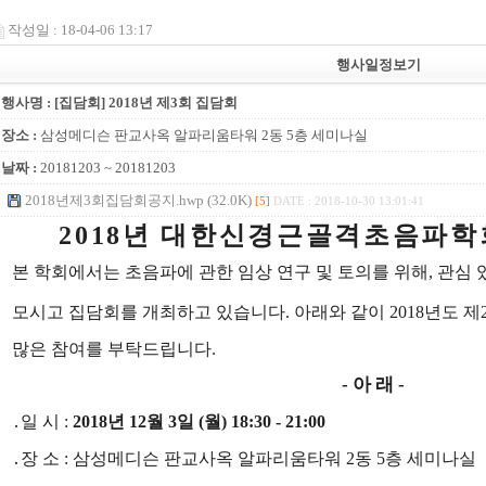
작성일 : 18-04-06 13:17
행사일정보기
행사명 : [집담회] 2018년 제3회 집담회
장소 :
삼성메디슨 판교사옥 알파리움타워 2동 5층 세미나실
날짜 :
20181203 ~ 20181203
2018년제3회집담회공지.hwp (32.0K)
[5]
DATE : 2018-10-30 13:01:41
2018
년 대한신경근골격초음파학
본 학회에서는 초음파에 관한 임상 연구 및 토의를 위해
,
관심 
모시고 집담회를 개최하고 있습니다
.
아래와 같이
2018
년도 제
많은 참여를 부탁드립니다
.
-
아 래
-
․
일 시
:
2018
년
12
월
3
일
(
월
) 18:30 - 21:00
․
장 소
:
삼성메디슨 판교사옥 알파리움타워
2
동
5
층 세미나실