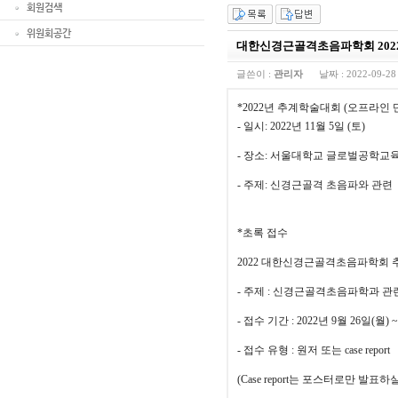
회원검색
위원회공간
대한신경근골격초음파학회 202
글쓴이 :
관리자
날짜 :
2022-09-28
*2022
년 추계학술대회 (오프라인 
-
일시
: 2022
년
11
월
5
일
(
토
)
-
장소
:
서울대학교 글로벌공학교
-
주제
:
신경근골격 초음파와 관련
*
초록 접수
2022
대한신경근골격초음파학회 추
-
주제
:
신경근골격초음파학과 관련
-
접수 기간
: 2022
년
9
월
26
일
(
월
) 
-
접수 유형
:
원저 또는
case report
(Case report
는 포스터로만 발표하실