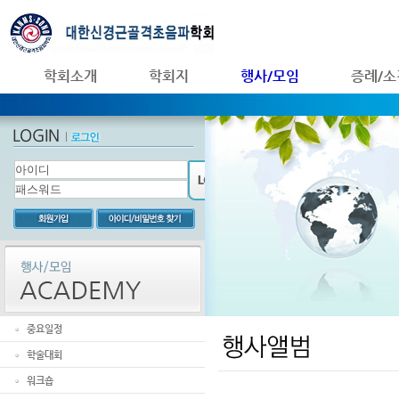
학회소개
학회지
행사/모임
증례/소
중요일정
학술대회
워크숍