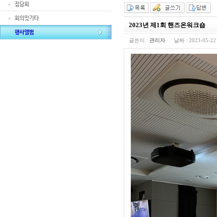
집담회
회의및기타
2023년 제1회 핸즈온워크숍
행사앨범
글쓴이 :
관리자
날짜 :
2023-05-22