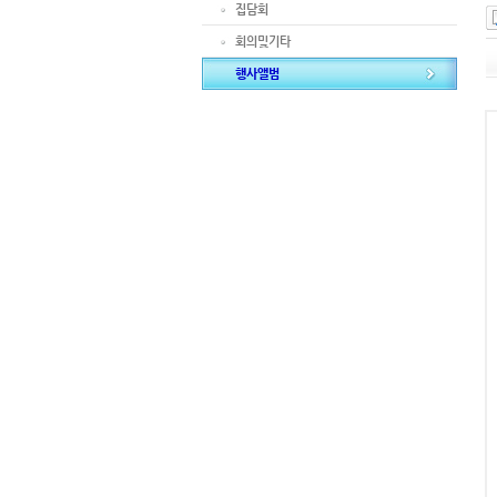
집담회
회의및기타
행사앨범