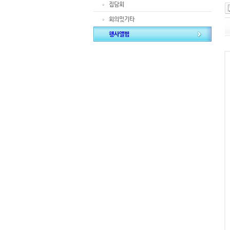
집담회
회의및기타
행사앨범