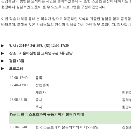
건강증진의 방법을 모색하는 시간을 준비하였습니다
.
또한 스포츠 손상에 대해서도 
현장에서 실질적인 도움이 될 수 있도록 프로그램을 구성하였습니다
.
이번 학술 대회를 통해 본 학회가 앞으로 학문적인 지식과 귀중한 경험을 함께 공유할
바라오며
,
모쪼록 많은 선생님들의 관심과 참석을 다시 한번 당부 드립니다
.
감사합니
▶
일시
: 2014
년
3
월
29
일
(
토
) 12:00-17:20
▶
장소
:
서울아산병원 교육연구관
1
층 강당
▶
평점
: 3
점
▶
프로그램
12:00
–
12:40
등록
12:40
–
13:00
창립총회
개회사
전민
13:00-13:10
축사
김희
축사
한양
Part I:
한국 스포츠과학 운동의학의 현재와 미래
13:10-13:40
한국 스포츠과학 운동의학의 어제와 내일
김철