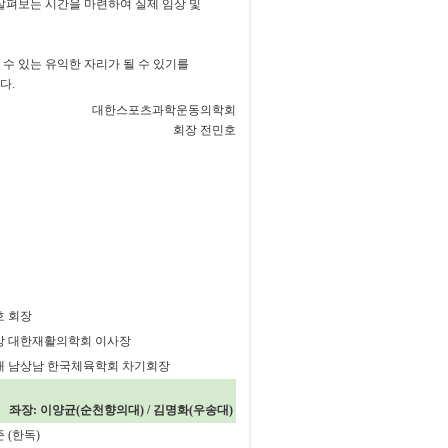
살펴보는 시간을 마련하여 실제 임상 및
 수 있는 유익한 자리가 될 수 있기를
다
.
대한스포츠과학운동의학회
회장 전민호
호 회장
상 대한재활의학회 이사장
대 남상남 한국체육학회 차기회장
좌장
:
이양균
(
순천향의대
) /
김명화
(
우송대
)
준
(
한독
)