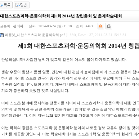
대한스포츠과학•운동의학회 제1회 2014년 창립총회 및 춘계학술대회
글쓴이 :
관리자
날짜 :
2014-03-24 (월) 15:18
조회 :
4463
리플렛_대한스포츠과학 운동의학회.pdf
(1.8M), Down : 37, 2014-03-24 15:18:34
제
1
회 대한스포츠과학
·
운동의학회
2014
년 창
안녕하십니까
?
차갑던 날씨가 엊그제 같은데 어느덧 봄이 다가오고 있습니다
.
생활 수준의 향상과 몸짱 열풍
,
건강에 대한 관심이 높아짐에 따라 스포츠 활동에 참
하지만 이러한 스포츠 인구의 증가와 체계적 선수 관리에 대한 수요에 비해 국내 스
부족한 실정입니다
.
또한 의학계
,
체육계 내에서 스포츠과학 및 운동의학에 대한 지
기회가 충분하지 못했던 것도 사실입니다
.
이에 스포츠 분야에 종사하는 전문가들 사이에서 스포츠과학과 운동의학에 대한 연구
의학계 및 체육계 등 관련 분야의 전문가들이 참여할 수 있는 실질적인 학회의 창립
형성되었습니다
.
이에 지난
12
월 발기인 대회를 가졌으며 이번에 대한스포츠과학•
이번 학회의 창립은 스포츠과학 및 운동의학 분야의 새로운 정보 교류의 장이 될 것
기회를 제공할 것입니다
.
이번 학술대회에서는 스포츠과학 및 운동의학의 현재와 미