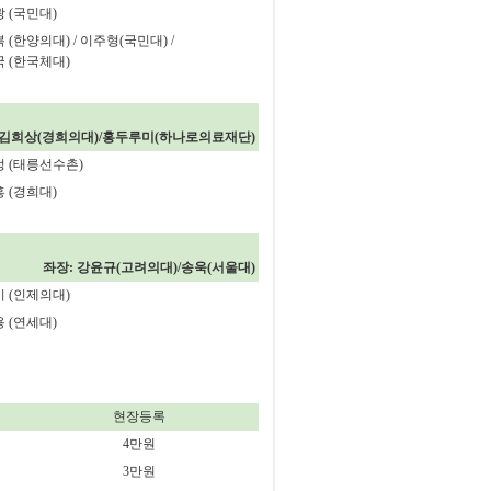
광
(
국민대
)
복
(
한양의대
) /
이주형
(
국민대
) /
국
(
한국체대
)
김희상
(
경희의대
)/
홍두루미
(
하나로의료재단
)
정
(
태릉선수촌
)
홍
(
경희대
)
좌장
:
강윤규
(
고려의대
)/
송욱
(
서울대
)
기
(
인제의대
)
용
(
연세대
)
현장등록
4
만원
3
만원