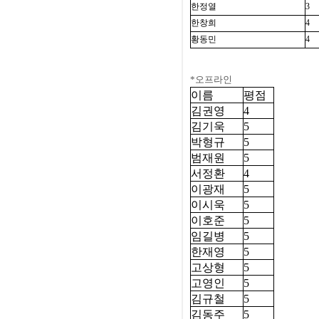
한정열
3
한창희
4
황동민
4
*오프라인
이름
평점
김권영
4
김기욱
5
박형규
5
범재원
5
서정환
4
이광재
5
이시욱
5
이호준
5
임길병
5
한재영
5
고상형
5
고영인
5
김규철
5
김동주
5