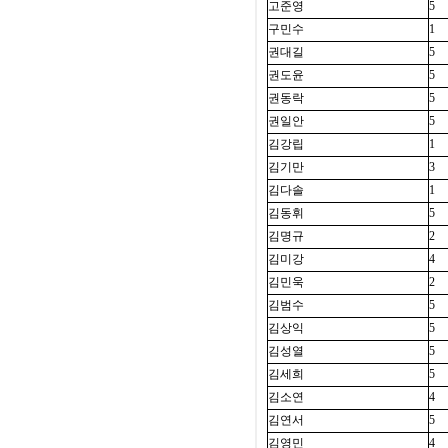
고준영
5
구민수
1
권대길
5
권도윤
5
권동락
5
권일안
5
김강립
1
김기만
3
김다솔
1
김동휘
5
김명규
2
김미강
4
김민욱
2
김범수
5
김상익
5
김성열
5
김세희
5
김소연
4
김연서
5
김영민
4