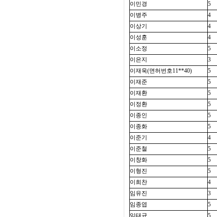
이민경
5
이병주
4
이상기
4
이성훈
4
이소정
5
이은지
3
이재욱(면허번호11**40)
5
이재준
5
이재환
5
이정환
5
이종인
5
이종화
5
이준기
4
이준철
5
이창화
5
이형진
5
이희찬
4
임유진
3
임종엽
5
임태균
5