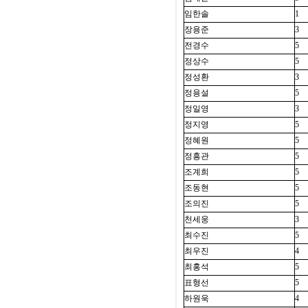
임한솔
1
장용준
3
전경수
5
정상수
5
정성환
3
정용설
5
정일영
3
정지영
5
정혜원
5
정흥관
5
조계희
5
조동현
5
조의진
5
천세웅
3
최수진
5
최우진
4
최홍석
5
표형선
5
하원욱
4