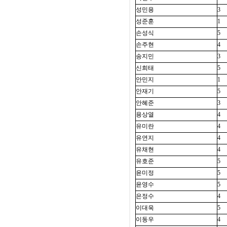
성민용
3
성준훈
1
손성식
5
손주현
4
송지민
3
신희태
5
안민지
1
안재기
5
안혜준
3
용상열
4
유미란
4
유연지
4
유채현
4
유호준
5
윤미정
5
윤영수
5
은정수
4
이대욱
5
이동우
4