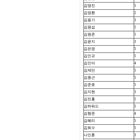
김영진
5
김영환
2
김용기
3
김원섭
5
김원준
5
김윤지
3
김은영
5
김인규
5
김인아
4
김재민
5
김종근
5
김준호
5
김지현
3
김진홍
5
김하워드
5
김형준
4
김혜리
5
김희수
5
나인훈
3