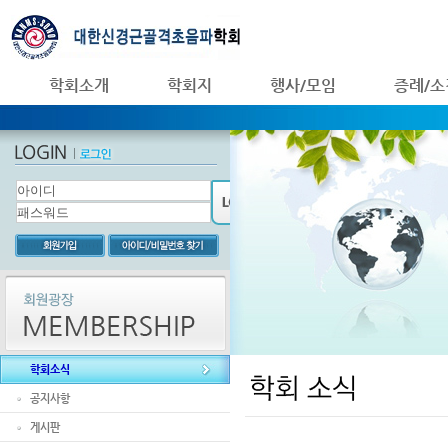
학회소개
학회지
행사/모임
증례/소
학회소식
공지사항
게시판