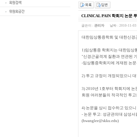
회원검색
위원회공간
CLINICAL PAIN 학회지 논문 
글쓴이 :
관리자
날짜 :
2010-11-03
대한임상통증학회 및 대한신경근
1)임상통증 학회지는 대한임
"신경근골격계 질환과 연관된 기
-임상통증학회지에 게재된 논문
2) 투고 규정이 개정되었으니 
3) 2010년 1호부터 학회지에
회원 여러분들의 적극적인 투고
4) 논문을 상시 접수하고 있으
- 논문 투고: 성균관의대 삼성
(hwanglee@skku.edu)